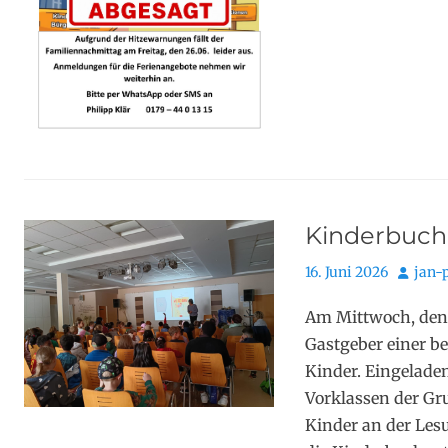
Kinderbuch
Posted
Autor
16. Juni 2026
jan-p
on
Am Mittwoch, den 
Gastgeber einer b
Kinder. Eingelade
Vorklassen der G
Kinder an der Lesu