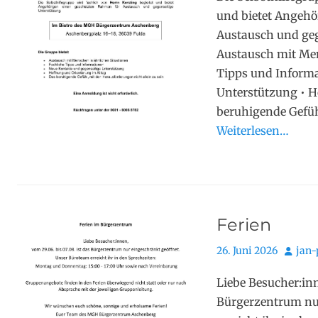
und bietet Angehö
Austausch und gege
Austausch mit Men
Tipps und Informa
Unterstützung • H
beruhigende Gefüh
Weiterlesen…
Ferien
Posted
Autor
26. Juni 2026
jan-
on
Liebe Besucher:inn
Bürgerzentrum nur