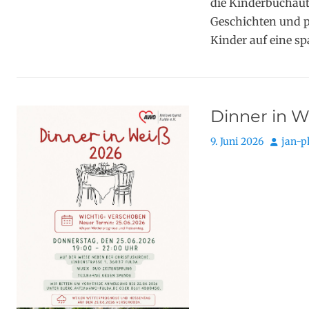
die Kinderbuchaut
Geschichten und p
Kinder auf eine 
Dinner in W
Posted
Autor
9. Juni 2026
jan-p
on