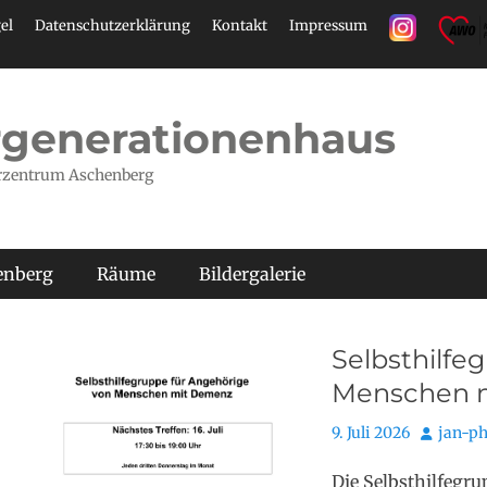
el
Datenschutzerklärung
Kontakt
Impressum
generationenhaus
rzentrum Aschenberg
henberg
Räume
Bildergalerie
Selbsthilfe
Menschen m
Posted
Autor
9. Juli 2026
jan-ph
on
Die Selbsthilfegru