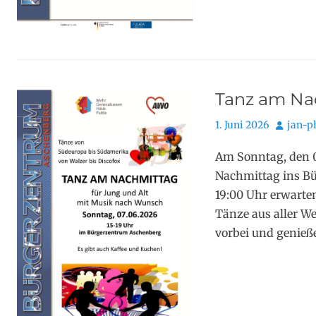
Tanz am Na
Posted
Autor
1. Juni 2026
jan-ph
on
Am Sonntag, den 0
Nachmittag ins Bü
19:00 Uhr erwarte
Tänze aus aller W
vorbei und genieß