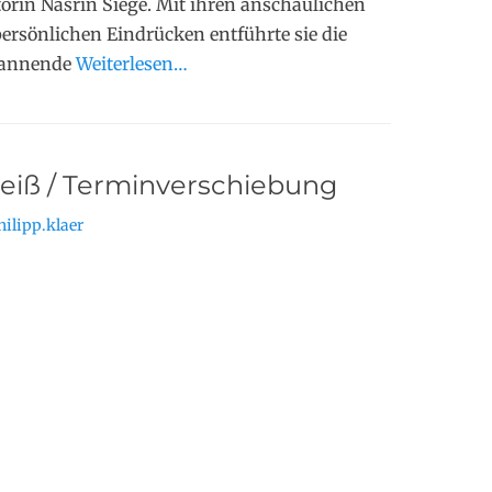
orin Nasrin Siege. Mit ihren anschaulichen
ersönlichen Eindrücken entführte sie die
spannende
Weiterlesen…
eiß / Terminverschiebung
hilipp.klaer