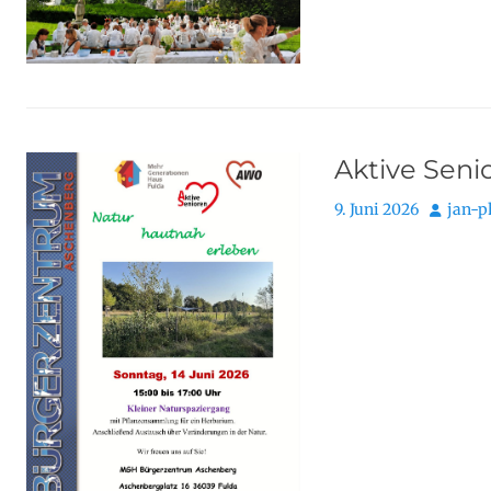
Aktive Seni
Posted
Autor
9. Juni 2026
jan-p
on