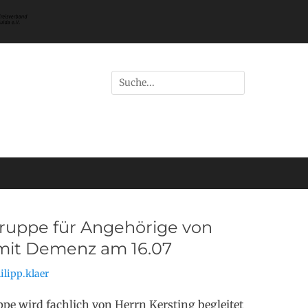
Suchen
nach:
gruppe für Angehörige von
it Demenz am 16.07
ilipp.klaer
ppe wird fachlich von Herrn Kersting begleitet