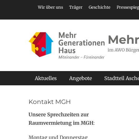
Zum
Header Top Menu
Wir über uns
Träger
Geschichte
Pressespieg
Inhalt
springen
Mehr
im AWO Bürge
Primäres Menü
Aktuelles
Angebote
Stadtteil Asc
Kontakt MGH
Unsere Sprechzeiten zur
Raumvermietung im MGH
:
Montag und Donnerstag