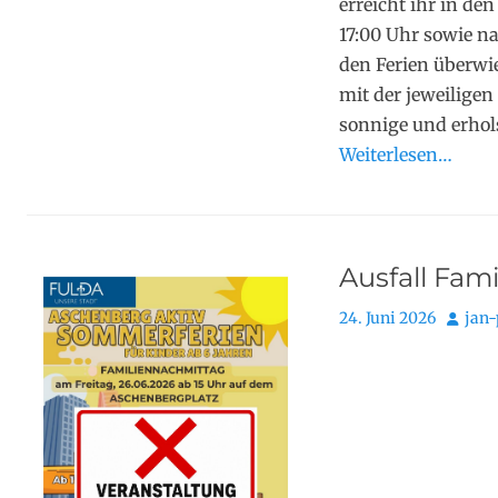
erreicht ihr in de
17:00 Uhr sowie n
den Ferien überwi
mit der jeweilige
sonnige und erho
Weiterlesen…
Ausfall Fam
Posted
Autor
24. Juni 2026
jan-
on