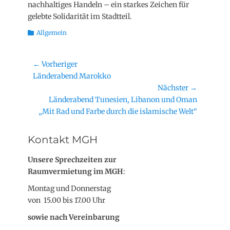
nachhaltiges Handeln – ein starkes Zeichen für
gelebte Solidarität im Stadtteil.
Kategorien
Allgemein
Beitragsnavigation
← Vorheriger
Vorheriger
Länderabend Marokko
Beitrag:
Nächster →
Nächster
Länderabend Tunesien, Libanon und Oman
Beitrag:
„Mit Rad und Farbe durch die islamische Welt“
Kontakt MGH
Unsere Sprechzeiten zur
Raumvermietung im MGH
:
Montag und Donnerstag
von 15.00 bis 17.00 Uhr
sowie nach Vereinbarung