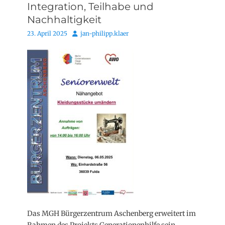
Integration, Teilhabe und
Nachhaltigkeit
Posted
Autor
23. April 2025
jan-philipp.klaer
on
Das MGH Bürgerzentrum Aschenberg erweitert im
Rahmen des Projekts Generationenhilfe sein