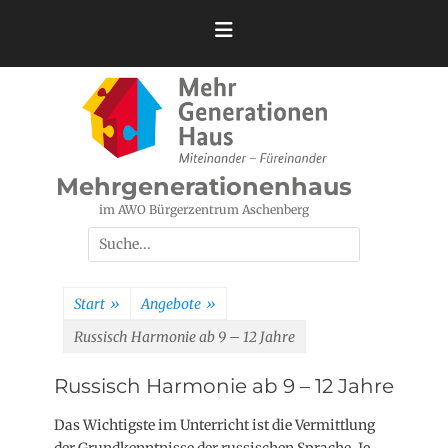
Zum
Inhalt
springen
Mehrgenerationenhaus
im AWO Bürgerzentrum Aschenberg
Suchen
nach:
Start
»
Angebote
»
Russisch Harmonie ab 9 – 12 Jahre
Russisch Harmonie ab 9 – 12 Jahre
Das Wichtigste im Unterricht ist die Vermittlung
der Grundkenntnisse der russischen Sprache. Je