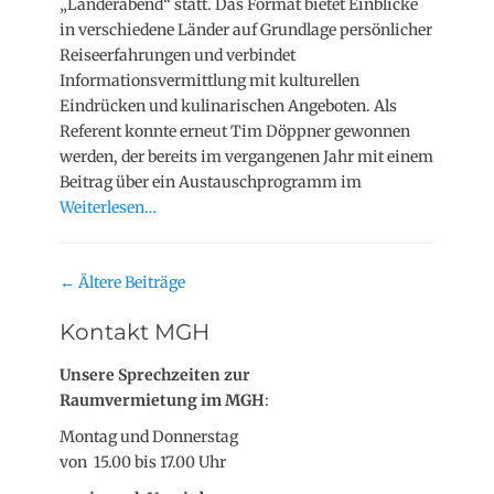
„Länderabend“ statt. Das Format bietet Einblicke
in verschiedene Länder auf Grundlage persönlicher
Reiseerfahrungen und verbindet
Informationsvermittlung mit kulturellen
Eindrücken und kulinarischen Angeboten. Als
Referent konnte erneut Tim Döppner gewonnen
werden, der bereits im vergangenen Jahr mit einem
Beitrag über ein Austauschprogramm im
Weiterlesen…
Beitragsnavigation
←
Ältere Beiträge
Kontakt MGH
Unsere Sprechzeiten zur
Raumvermietung im MGH
:
Montag und Donnerstag
von 15.00 bis 17.00 Uhr