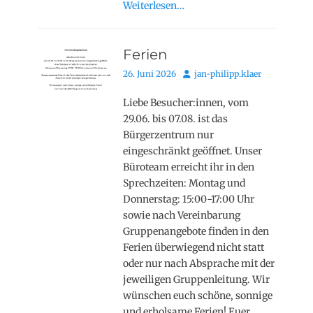
Weiterlesen…
Ferien
Posted
Autor
26. Juni 2026
jan-philipp.klaer
on
Liebe Besucher:innen, vom
29.06. bis 07.08. ist das
Bürgerzentrum nur
eingeschränkt geöffnet. Unser
Büroteam erreicht ihr in den
Sprechzeiten: Montag und
Donnerstag: 15:00-17:00 Uhr
sowie nach Vereinbarung
Gruppenangebote finden in den
Ferien überwiegend nicht statt
oder nur nach Absprache mit der
jeweiligen Gruppenleitung. Wir
wünschen euch schöne, sonnige
und erholsame Ferien! Euer