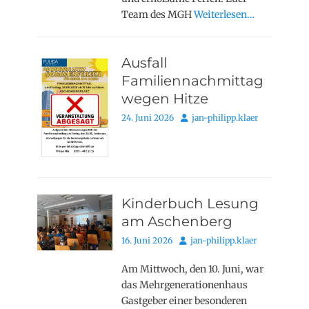
Team des MGH
Weiterlesen…
Ausfall
Familiennachmittag
wegen Hitze
Posted
Autor
24. Juni 2026
jan-philipp.klaer
on
Kinderbuch Lesung
am Aschenberg
Posted
Autor
16. Juni 2026
jan-philipp.klaer
on
Am Mittwoch, den 10. Juni, war
das Mehrgenerationenhaus
Gastgeber einer besonderen