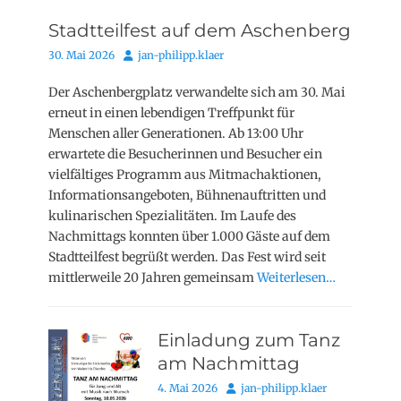
Stadtteilfest auf dem Aschenberg
Posted
Autor
30. Mai 2026
jan-philipp.klaer
on
Der Aschenbergplatz verwandelte sich am 30. Mai
erneut in einen lebendigen Treffpunkt für
Menschen aller Generationen. Ab 13:00 Uhr
erwartete die Besucherinnen und Besucher ein
vielfältiges Programm aus Mitmachaktionen,
Informationsangeboten, Bühnenauftritten und
kulinarischen Spezialitäten. Im Laufe des
Nachmittags konnten über 1.000 Gäste auf dem
Stadtteilfest begrüßt werden. Das Fest wird seit
mittlerweile 20 Jahren gemeinsam
Weiterlesen…
Einladung zum Tanz
am Nachmittag
Posted
Autor
4. Mai 2026
jan-philipp.klaer