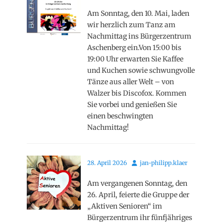
on
Am Sonntag, den 10. Mai, laden
wir herzlich zum Tanz am
Nachmittag ins Bürgerzentrum
Aschenberg ein.Von 15:00 bis
19:00 Uhr erwarten Sie Kaffee
und Kuchen sowie schwungvolle
Tänze aus aller Welt – von
Walzer bis Discofox. Kommen
Sie vorbei und genießen Sie
einen beschwingten
Nachmittag!
Posted
Autor
28. April 2026
jan-philipp.klaer
on
Am vergangenen Sonntag, den
26. April, feierte die Gruppe der
„Aktiven Senioren“ im
Bürgerzentrum ihr fünfjähriges