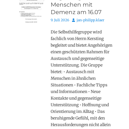
Menschen mit
Demenz am 16.07
Posted
Autor
9. Juli 2026
jan-philipp.klaer
on
Die Selbsthilfegruppe wird
fachlich von Herrn Kersting
begleitet und bietet Angehörigen
einen geschützten Rahmen für
Austausch und gegenseitige
Unterstützung. Die Gruppe
bietet: • Austausch mit
Menschen in ähnlichen
Situationen • Fachliche Tipps
und Informationen • Neue
Kontakte und gegenseitige
Unterstützung • Hoffnung und
Orientierung im Alltag • Das
beruhigende Gefühl, mit den
Herausforderungen nicht allein