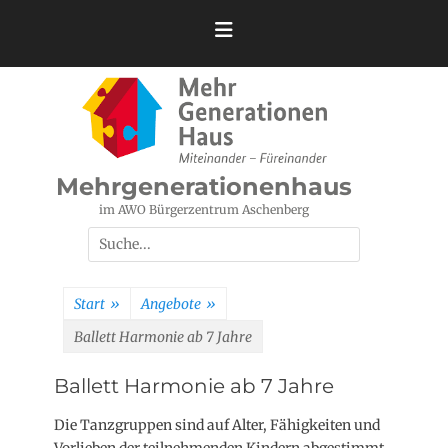
Zum
Inhalt
springen
Mehrgenerationenhaus
im AWO Bürgerzentrum Aschenberg
Suchen
nach:
Start
»
Angebote
»
Ballett Harmonie ab 7 Jahre
Ballett Harmonie ab 7 Jahre
Die Tanzgruppen sind auf Alter, Fähigkeiten und
Vorlieben der teilnehmenden Kindern abgestimmt