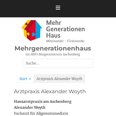
Zum
Inhalt
springen
Mehrgenerationenhaus
im AWO Bürgerzentrum Aschenberg
Suchen
nach:
Start
»
Arztpraxis Alexander Woyth
Arztpraxis Alexander Woyth
Hausarztpraxis am Aschenberg
Alexander Woyth
Facharzt für Allgemeinmedizin