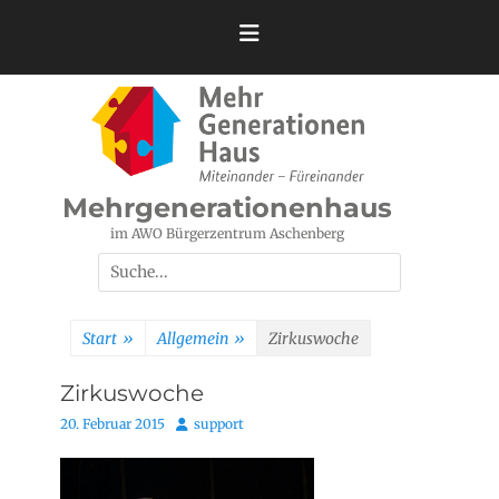
Zum
Inhalt
springen
Mehrgenerationenhaus
im AWO Bürgerzentrum Aschenberg
Suchen
nach:
Start
»
Allgemein
»
Zirkuswoche
Zirkuswoche
Posted
Autor
20. Februar 2015
support
on