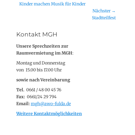
Vorheriger
Kinder machen Musik für Kinder
Beitrag:
Nächster →
Nächster
Stadtteilfest
Beitrag:
Kontakt MGH
Unsere Sprechzeiten zur
Raumvermietung im MGH
:
Montag und Donnerstag
von 15.00 bis 17.00 Uhr
sowie nach Vereinbarung
Tel.
0661 / 48 00 45 76
Fax:
0661/24 29 794
Email:
mgh@awo-fulda.de
Weitere Kontaktmöglichkeiten