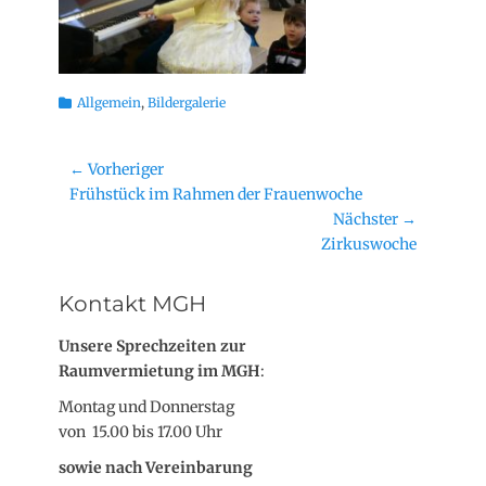
Kategorien
Allgemein
,
Bildergalerie
Beitragsnavigation
← Vorheriger
Vorheriger
Frühstück im Rahmen der Frauenwoche
Beitrag:
Nächster →
Nächster
Zirkuswoche
Beitrag:
Kontakt MGH
Unsere Sprechzeiten zur
Raumvermietung im MGH
:
Montag und Donnerstag
von 15.00 bis 17.00 Uhr
sowie nach Vereinbarung