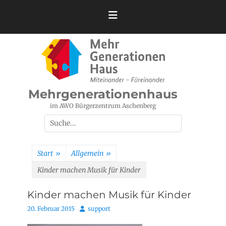
Zum
Inhalt
springen
Mehrgenerationenhaus
im AWO Bürgerzentrum Aschenberg
Suchen
nach:
Start
»
Allgemein
»
Kinder machen Musik für Kinder
Kinder machen Musik für Kinder
Posted
Autor
20. Februar 2015
support
on