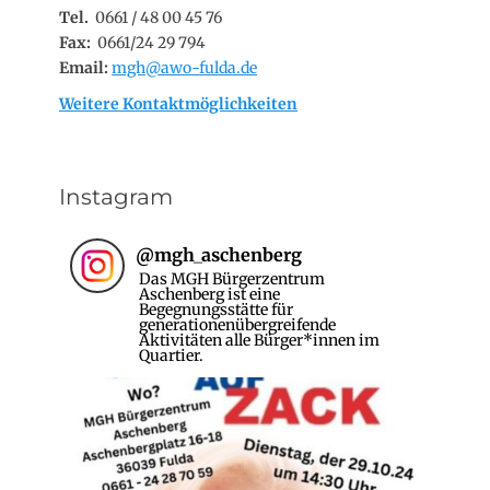
Tel.
0661 / 48 00 45 76
Fax:
0661/24 29 794
Email:
mgh@awo-fulda.de
Weitere Kontaktmöglichkeiten
Instagram
@
mgh_aschenberg
Das MGH Bürgerzentrum
Aschenberg ist eine
Begegnungsstätte für
generationenübergreifende
Aktivitäten alle Bürger*innen im
Quartier.