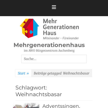
Zum
Inhalt
springen
Mehrgenerationenhaus
im AWO Bürgerzentrum Aschenberg
Suchen
nach:
Start
»
Beiträge getagged
Weihnachtsbasar
Schlagwort:
Weihnachtsbasar
Adventssingen,