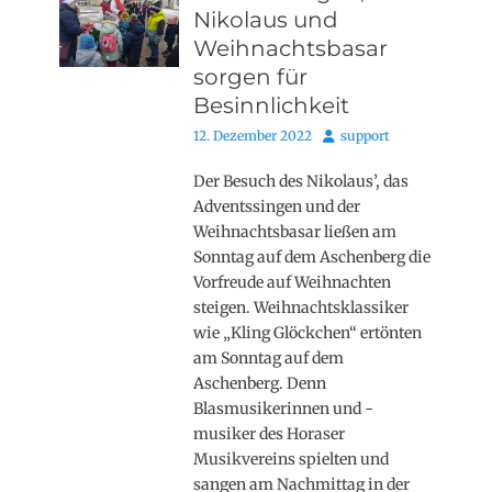
Nikolaus und
Weihnachtsbasar
sorgen für
Besinnlichkeit
Posted
Autor
12. Dezember 2022
support
on
Der Besuch des Nikolaus’, das
Adventssingen und der
Weihnachtsbasar ließen am
Sonntag auf dem Aschenberg die
Vorfreude auf Weihnachten
steigen. Weihnachtsklassiker
wie „Kling Glöckchen“ ertönten
am Sonntag auf dem
Aschenberg. Denn
Blasmusikerinnen und -
musiker des Horaser
Musikvereins spielten und
sangen am Nachmittag in der