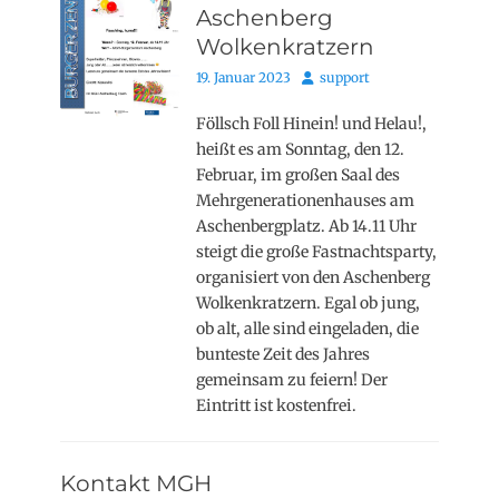
Aschenberg
Wolkenkratzern
Posted
Autor
19. Januar 2023
support
on
Föllsch Foll Hinein! und Helau!,
heißt es am Sonntag, den 12.
Februar, im großen Saal des
Mehrgenerationenhauses am
Aschenbergplatz. Ab 14.11 Uhr
steigt die große Fastnachtsparty,
organisiert von den Aschenberg
Wolkenkratzern. Egal ob jung,
ob alt, alle sind eingeladen, die
bunteste Zeit des Jahres
gemeinsam zu feiern! Der
Eintritt ist kostenfrei.
Kontakt MGH