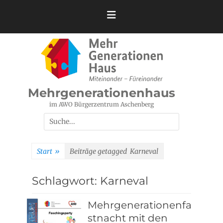
Zum
Inhalt
springen
Mehrgenerationenhaus
im AWO Bürgerzentrum Aschenberg
Suchen
nach:
Start
»
Beiträge getagged
Karneval
Schlagwort:
Karneval
Mehrgenerationenfa
stnacht mit den