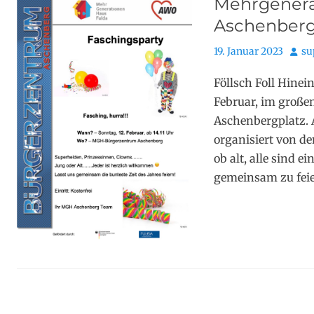
Mehrgenera
Aschenberg
Posted
Auto
19. Januar 2023
su
on
Föllsch Foll Hinei
Februar, im große
Aschenbergplatz. A
organisiert von d
ob alt, alle sind e
gemeinsam zu feiern