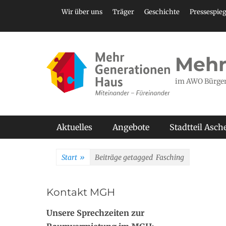
Zum
Header Top Menu
Wir über uns
Träger
Geschichte
Pressespieg
Inhalt
springen
Mehr
im AWO Bürge
Primäres Menü
Aktuelles
Angebote
Stadtteil Asc
Start
»
Beiträge getagged
Fasching
Kontakt MGH
Unsere Sprechzeiten zur