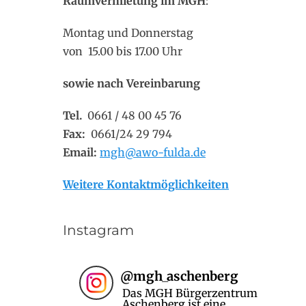
Raumvermietung im MGH
:
Montag und Donnerstag
von 15.00 bis 17.00 Uhr
sowie nach Vereinbarung
Tel.
0661 / 48 00 45 76
Fax:
0661/24 29 794
Email:
mgh@awo-fulda.de
Weitere Kontaktmöglichkeiten
Instagram
@
mgh_aschenberg
Das MGH Bürgerzentrum
Aschenberg ist eine