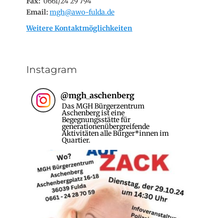
Fax:
0661/24 29 794
Email:
mgh@awo-fulda.de
Weitere Kontaktmöglichkeiten
Instagram
@
mgh_aschenberg
Das MGH Bürgerzentrum
Aschenberg ist eine
Begegnungsstätte für
generationenübergreifende
Aktivitäten alle Bürger*innen im
Quartier.