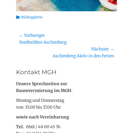
Kategorien
Bildergalerie
Beitragsnavigation
← Vorheriger
Vorheriger
Stadtteilfest Aschenberg
Beitrag:
Nächster →
Nächster
Aschenberg Aktiv in den Ferien
Beitrag:
Kontakt MGH
Unsere Sprechzeiten zur
Raumvermietung im MGH
:
Montag und Donnerstag
von 15.00 bis 17.00 Uhr
sowie nach Vereinbarung
Tel.
0661 / 48 00 45 76