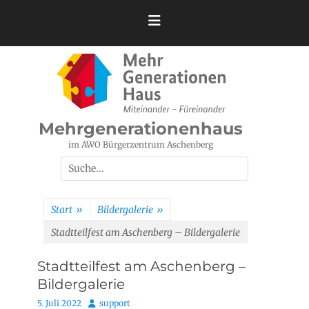
Zum
Inhalt
springen
Mehrgenerationenhaus
im AWO Bürgerzentrum Aschenberg
Suchen
nach:
Start
»
Bildergalerie
»
Stadtteilfest am Aschenberg – Bildergalerie
Stadtteilfest am Aschenberg –
Bildergalerie
Posted
Autor
5. Juli 2022
support