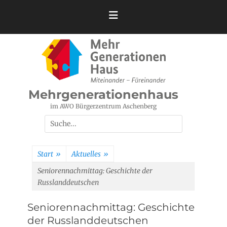
Zum
Inhalt
springen
Mehrgenerationenhaus
im AWO Bürgerzentrum Aschenberg
Suchen
nach:
Start
»
Aktuelles
»
Seniorennachmittag: Geschichte der
Russlanddeutschen
Seniorennachmittag: Geschichte
der Russlanddeutschen