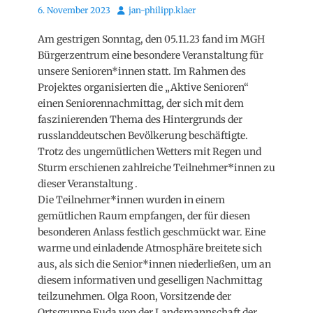
Posted
Autor
6. November 2023
jan-philipp.klaer
on
Am gestrigen Sonntag, den 05.11.23 fand im MGH
Bürgerzentrum eine besondere Veranstaltung für
unsere Senioren*innen statt. Im Rahmen des
Projektes organisierten die „Aktive Senioren“
einen Seniorennachmittag, der sich mit dem
faszinierenden Thema des Hintergrunds der
russlanddeutschen Bevölkerung beschäftigte.
Trotz des ungemütlichen Wetters mit Regen und
Sturm erschienen zahlreiche Teilnehmer*innen zu
dieser Veranstaltung .
Die Teilnehmer*innen wurden in einem
gemütlichen Raum empfangen, der für diesen
besonderen Anlass festlich geschmückt war. Eine
warme und einladende Atmosphäre breitete sich
aus, als sich die Senior*innen niederließen, um an
diesem informativen und geselligen Nachmittag
teilzunehmen. Olga Roon, Vorsitzende der
Ortsgruppe Fuda von der Landsmannschaft der