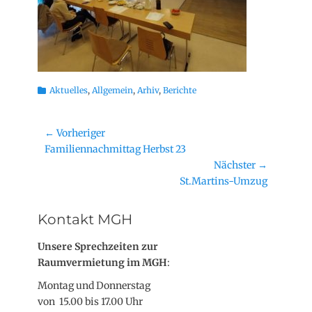
Kategorien
Aktuelles
,
Allgemein
,
Arhiv
,
Berichte
Beitragsnavigation
← Vorheriger
Vorheriger
Familiennachmittag Herbst 23
Beitrag:
Nächster →
Nächster
St.Martins-Umzug
Beitrag:
Kontakt MGH
Unsere Sprechzeiten zur
Raumvermietung im MGH
:
Montag und Donnerstag
von 15.00 bis 17.00 Uhr