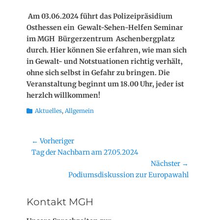
on
Am 03.06.2024 führt das Polizeipräsidium
Osthessen ein Gewalt-Sehen-Helfen Seminar
im MGH Bürgerzentrum Aschenbergplatz
durch. Hier können Sie erfahren, wie man sich
in Gewalt- und Notstuationen richtig verhält,
ohne sich selbst in Gefahr zu bringen. Die
Veranstaltung beginnt um
18.00 Uhr, jeder ist
herzlch willkommen!
Kategorien
Aktuelles
,
Allgemein
Beitragsnavigation
← Vorheriger
Vorheriger
Tag der Nachbarn am 27.05.2024
Beitrag:
Nächster →
Nächster
Podiumsdiskussion zur Europawahl
Beitrag:
Kontakt MGH