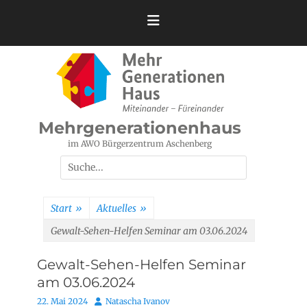
Zum
Inhalt
springen
Mehrgenerationenhaus
im AWO Bürgerzentrum Aschenberg
Suchen
nach:
Start
»
Aktuelles
»
Gewalt-Sehen-Helfen Seminar am 03.06.2024
Gewalt-Sehen-Helfen Seminar
am 03.06.2024
Posted
Autor
22. Mai 2024
Natascha Ivanov