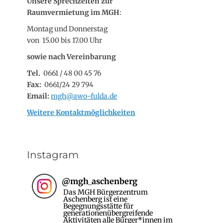
Unsere Sprechzeiten zur
Raumvermietung im MGH
:
Montag und Donnerstag
von 15.00 bis 17.00 Uhr
sowie nach Vereinbarung
Tel.
0661 / 48 00 45 76
Fax:
0661/24 29 794
Email:
mgh@awo-fulda.de
Weitere Kontaktmöglichkeiten
Instagram
@
mgh_aschenberg
Das MGH Bürgerzentrum
Aschenberg ist eine
Begegnungsstätte für
generationenübergreifende
Aktivitäten alle Bürger*innen im