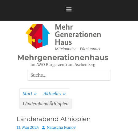
Zum
Inhalt
springen
Mehrgenerationenhaus
im AWO Bürgerzentrum Aschenberg
Suchen
nach:
Start
»
Aktuelles
»
Länderabend Äthiopien
Länderabend Äthiopien
Posted
Autor
13. Mai 2024
Natascha Ivanov
on