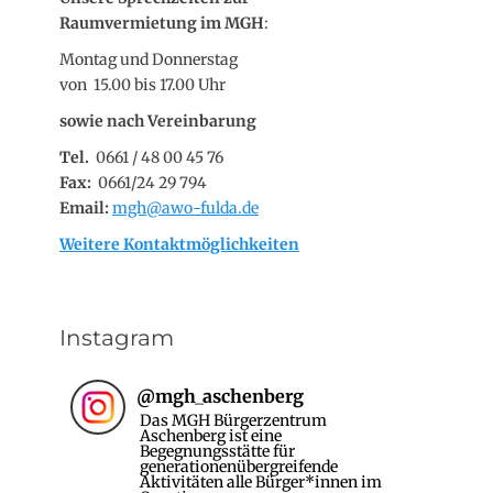
Raumvermietung im MGH
:
Montag und Donnerstag
von 15.00 bis 17.00 Uhr
sowie nach Vereinbarung
Tel.
0661 / 48 00 45 76
Fax:
0661/24 29 794
Email:
mgh@awo-fulda.de
Weitere Kontaktmöglichkeiten
Instagram
@
mgh_aschenberg
Das MGH Bürgerzentrum
Aschenberg ist eine
Begegnungsstätte für
generationenübergreifende
Aktivitäten alle Bürger*innen im