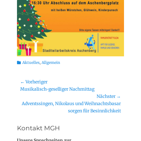
Kategorien
Aktuelles
,
Allgemein
Beitragsnavigation
← Vorheriger
Vorheriger
Musikalisch-geselliger Nachmittag
Beitrag:
Nächster →
Nächster
Adventssingen, Nikolaus und Weihnachtsbasar
Beitrag:
sorgen für Besinnlichkeit
Kontakt MGH
Unsere Sprechzeiten zur