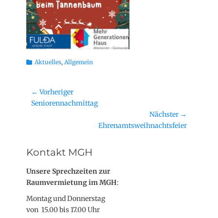
Kategorien
Aktuelles
,
Allgemein
Beitragsnavigation
← Vorheriger
Vorheriger
Seniorennachmittag
Beitrag:
Nächster →
Nächster
Ehrenamtsweihnachtsfeier
Beitrag:
Kontakt MGH
Unsere Sprechzeiten zur
Raumvermietung im MGH
:
Montag und Donnerstag
von 15.00 bis 17.00 Uhr