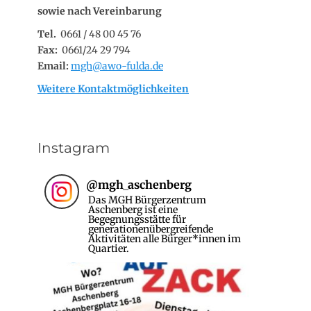
sowie nach Vereinbarung
Tel.
0661 / 48 00 45 76
Fax:
0661/24 29 794
Email:
mgh@awo-fulda.de
Weitere Kontaktmöglichkeiten
Instagram
@
mgh_aschenberg
Das MGH Bürgerzentrum
Aschenberg ist eine
Begegnungsstätte für
generationenübergreifende
Aktivitäten alle Bürger*innen im
Quartier.