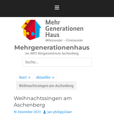
Zum
Inhalt
springen
Mehrgenerationenhaus
im AWO Bürgerzentrum Aschenberg
Suchen
nach:
Start
»
Aktuelles
»
Weihnachtssingen am Aschenberg
Weihnachtssingen am
Aschenberg
Posted
Autor
19. Dezember 2023
jan-philipp.klaer