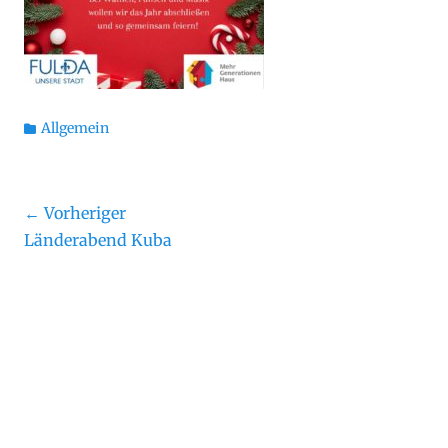
Kategorien
Allgemein
Beitragsnavigation
← Vorheriger
Vorheriger
Näch
Länderabend Kuba
Beitrag:
Beit