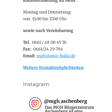
Raumvermietung im MGH
:
Montag und Donnerstag
von 15.00 bis 17.00 Uhr
sowie nach Vereinbarung
Tel.
0661 / 48 00 45 76
Fax:
0661/24 29 794
Email:
mgh@awo-fulda.de
Weitere Kontaktmöglichkeiten
Instagram
@
mgh_aschenberg
Das MGH Bürgerzentrum
Aschenberg ist eine