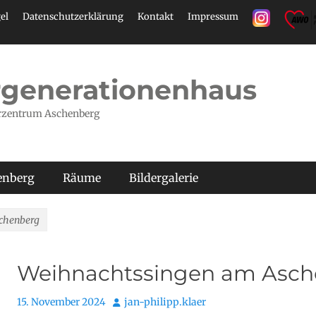
el
Datenschutzerklärung
Kontakt
Impressum
generationenhaus
rzentrum Aschenberg
henberg
Räume
Bildergalerie
chenberg
Weihnachtssingen am Asch
Posted
Autor
15. November 2024
jan-philipp.klaer