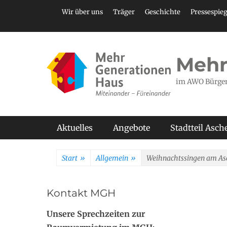
Zum
Header Top Menu
Wir über uns
Träger
Geschichte
Pressespieg
Inhalt
springen
Mehr
im AWO Bürge
Primäres Menü
Aktuelles
Angebote
Stadtteil Asc
Start
»
Allgemein
»
Weihnachtssingen am As
Kontakt MGH
Unsere Sprechzeiten zur