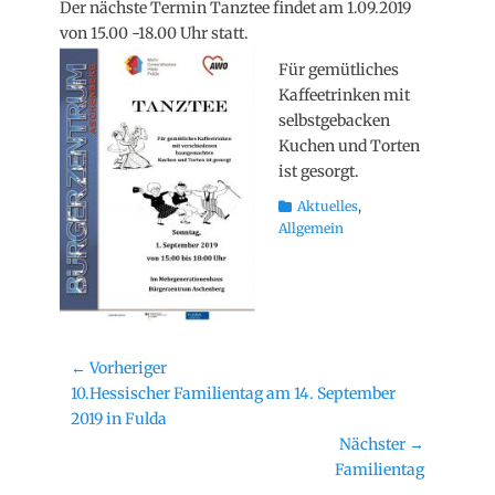
Der nächste Termin Tanztee findet am 1.09.2019
von 15.00 -18.00 Uhr statt.
Für gemütliches
Kaffeetrinken mit
selbstgebacken
Kuchen und Torten
ist gesorgt.
Kategorien
Aktuelles
,
Allgemein
Beitragsnavigation
← Vorheriger
Vorheriger
10.Hessischer Familientag am 14. September
Beitrag:
2019 in Fulda
Nächster →
Nächster
Familientag
Beitrag: