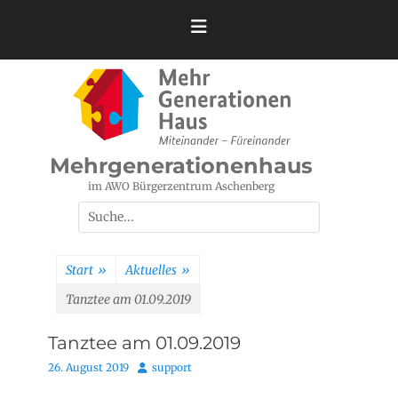
Zum
Inhalt
springen
Mehrgenerationenhaus
im AWO Bürgerzentrum Aschenberg
Suchen
nach:
Start
»
Aktuelles
»
Tanztee am 01.09.2019
Tanztee am 01.09.2019
Posted
Autor
26. August 2019
support
on