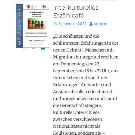
Interkulturelles
Erzählcafé
Posted
Autor
16. September 2022
support
on
„Die schönsten und die
schlimmsten Erfahrungen in der
neuen Heimat“. Menschen mit
Migrationshintergrund erzählen
am Donnerstag, den 22.
September, von 18 bis 21 Uhr, aus
ihrem Leben und von ihren
Erfahrungen. Antworten und
Austausch sollen erleichternd
und anregend wirken und somit
die Bereitschaft steigern,
kulturelle Unterschiede
zwischen verschiedenen
Nationalitäten nicht als
Kollisionen, sondern als –