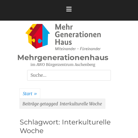
Zum
Inhalt
springen
Mehrgenerationenhaus
im AWO Bürgerzentrum Aschenberg
Suchen
nach:
Start
»
Beiträge getagged
Interkulturelle Woche
Schlagwort:
Interkulturelle
Woche