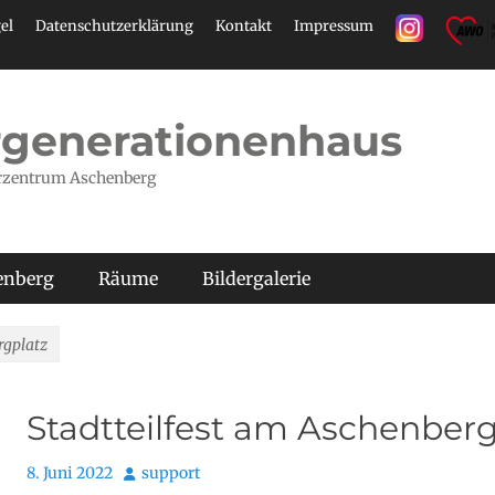
el
Datenschutzerklärung
Kontakt
Impressum
generationenhaus
rzentrum Aschenberg
henberg
Räume
Bildergalerie
rgplatz
Stadtteilfest am Aschenberg
Posted
Autor
8. Juni 2022
support