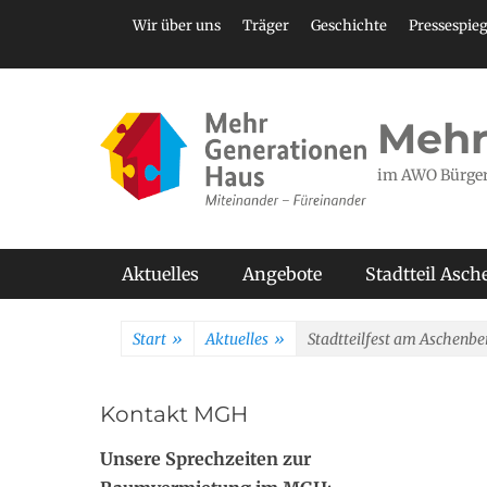
Zum
Header Top Menu
Wir über uns
Träger
Geschichte
Pressespieg
Inhalt
springen
Mehr
im AWO Bürge
Primäres Menü
Aktuelles
Angebote
Stadtteil Asc
Start
»
Aktuelles
»
Stadtteilfest am Aschenbe
Kontakt MGH
Unsere Sprechzeiten zur