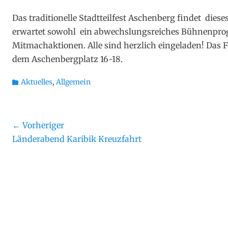
on
Das traditionelle Stadtteilfest Aschenberg findet diese
erwartet sowohl ein abwechslungsreiches Bühnenpro
Mitmachaktionen. Alle sind herzlich eingeladen! Das Fe
dem Aschenbergplatz 16-18.
Kategorien
Aktuelles
,
Allgemein
Beitragsnavigation
← Vorheriger
Vorheriger
Näch
Länderabend Karibik Kreuzfahrt
Beitrag:
Beit