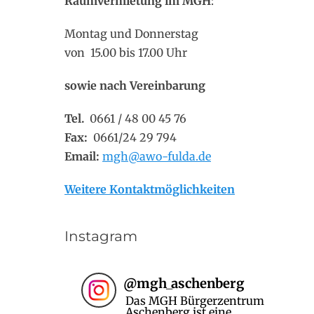
Raumvermietung im MGH
:
Montag und Donnerstag
von 15.00 bis 17.00 Uhr
sowie nach Vereinbarung
Tel.
0661 / 48 00 45 76
Fax:
0661/24 29 794
Email:
mgh@awo-fulda.de
Weitere Kontaktmöglichkeiten
Instagram
@
mgh_aschenberg
Das MGH Bürgerzentrum
Aschenberg ist eine