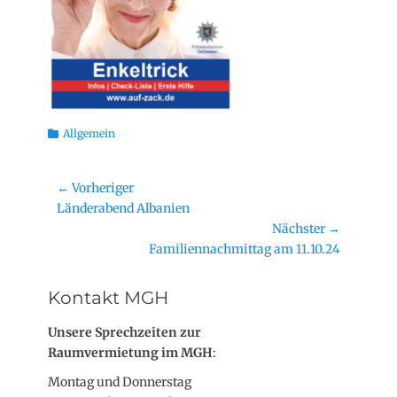
Kategorien
Allgemein
Beitragsnavigation
← Vorheriger
Vorheriger
Länderabend Albanien
Beitrag:
Nächster →
Nächster
Familiennachmittag am 11.10.24
Beitrag:
Kontakt MGH
Unsere Sprechzeiten zur
Raumvermietung im MGH
:
Montag und Donnerstag