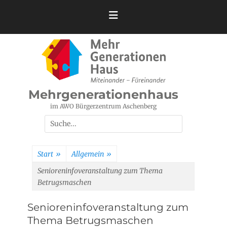
Zum
Inhalt
springen
Mehrgenerationenhaus
im AWO Bürgerzentrum Aschenberg
Suchen
nach:
Start
»
Allgemein
»
Senioreninfoveranstaltung zum Thema
Betrugsmaschen
Senioreninfoveranstaltung zum
Thema Betrugsmaschen