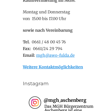
Raumvermietung im MGH
:
Montag und Donnerstag
von 15.00 bis 17.00 Uhr
sowie nach Vereinbarung
Tel.
0661 / 48 00 45 76
Fax:
0661/24 29 794
Email:
mgh@awo-fulda.de
Weitere Kontaktmöglichkeiten
Instagram
@
mgh_aschenberg
Das MGH Bürgerzentrum
Aschenberg ist eine