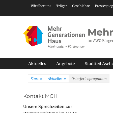
Zum
Header Top Menu
Wir über uns
Träger
Geschichte
Pressespieg
Inhalt
springen
Mehr
im AWO Bürge
Primäres Menü
Aktuelles
Angebote
Stadtteil Asc
Start
»
Aktuelles
»
Osterferienprogramm
Kontakt MGH
Unsere Sprechzeiten zur