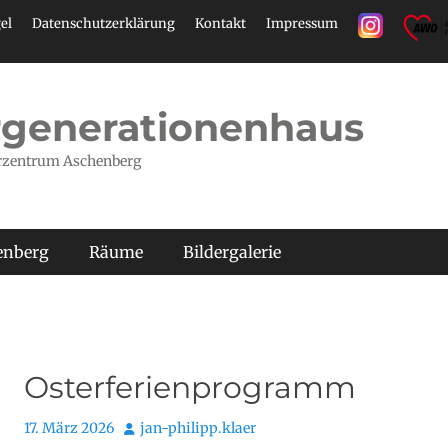
el
Datenschutzerklärung
Kontakt
Impressum
generationenhaus
rzentrum Aschenberg
henberg
Räume
Bildergalerie
Osterferienprogramm
Posted
Autor
17. März 2026
jan-philipp.klaer