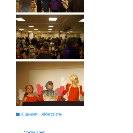
Kategorien
Allgemein
,
Bildergalerie
Beitragsnavigation
← Vorheriger