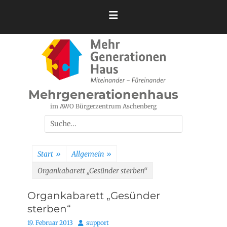
Zum
Inhalt
springen
Mehrgenerationenhaus
im AWO Bürgerzentrum Aschenberg
Suchen
nach:
Start
»
Allgemein
»
Organkabarett „Gesünder sterben“
Organkabarett „Gesünder
sterben“
Posted
Autor
19. Februar 2013
support