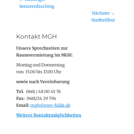
Vorheriger
Seniorenfasching
Beitrag:
Nächster →
Nächster
Stadtteilfest
Beitrag:
Kontakt MGH
Unsere Sprechzeiten zur
Raumvermietung im MGH
:
Montag und Donnerstag
von 15.00 bis 17.00 Uhr
sowie nach Vereinbarung
Tel.
0661 / 48 00 45 76
Fax:
0661/24 29 794
Email:
mgh@awo-fulda.de
Weitere Kontaktmöglichkeiten