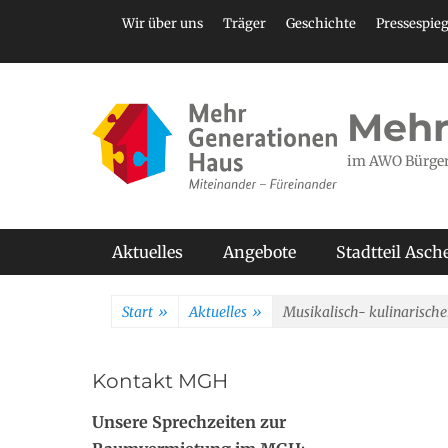
Zum
Header Top Menu
Wir über uns
Träger
Geschichte
Pressespieg
Inhalt
springen
Mehr
im AWO Bürge
Primäres Menü
Aktuelles
Angebote
Stadtteil Asc
Start
»
Aktuelles
»
Musikalisch- kulinarische
Kontakt MGH
Unsere Sprechzeiten zur