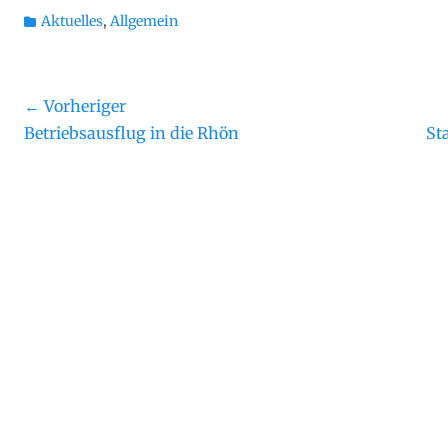
Kategorien
Aktuelles
,
Allgemein
Beitragsnavigation
← Vorheriger
Vorheriger
Näch
Betriebsausflug in die Rhön
St
Beitrag:
Beit