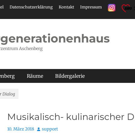
el
Datenschutzerklärung
Kontakt
Impressum
generationenhaus
rzentrum Aschenberg
henberg
Räume
Bildergalerie
r Dialog
Musikalisch- kulinarischer D
Posted
Autor
10. März 2018
support