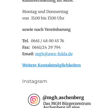
Raumvermietung im MGH
:
Montag und Donnerstag
von 15.00 bis 17.00 Uhr
sowie nach Vereinbarung
Tel.
0661 / 48 00 45 76
Fax:
0661/24 29 794
Email:
mgh@awo-fulda.de
Weitere Kontaktmöglichkeiten
Instagram
@
mgh_aschenberg
Das MGH Bürgerzentrum
Aschenberg ist eine