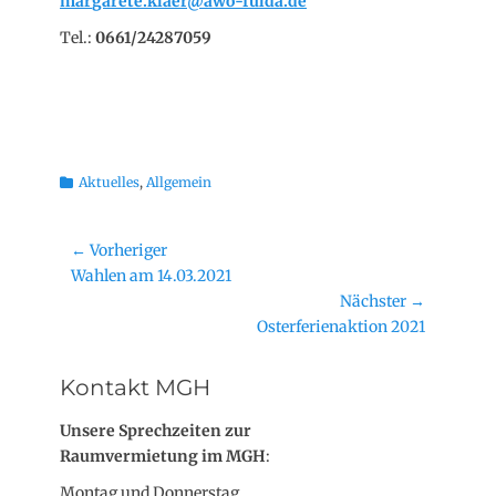
m
a
r
garete.klaer@awo-fulda.de
Tel.:
0661/24287059
Kategorien
Aktuelles
,
Allgemein
Beitragsnavigation
← Vorheriger
Vorheriger
Wahlen am 14.03.2021
Beitrag:
Nächster →
Nächster
Osterferienaktion 2021
Beitrag:
Kontakt MGH
Unsere Sprechzeiten zur
Raumvermietung im MGH
:
Montag und Donnerstag