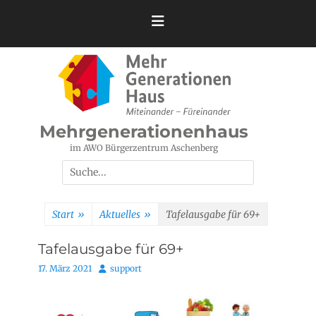
Zum
Inhalt
springen
Mehrgenerationenhaus
im AWO Bürgerzentrum Aschenberg
Suchen
nach:
Start
»
Aktuelles
»
Tafelausgabe für 69+
Tafelausgabe für 69+
Posted
Autor
17. März 2021
support
on