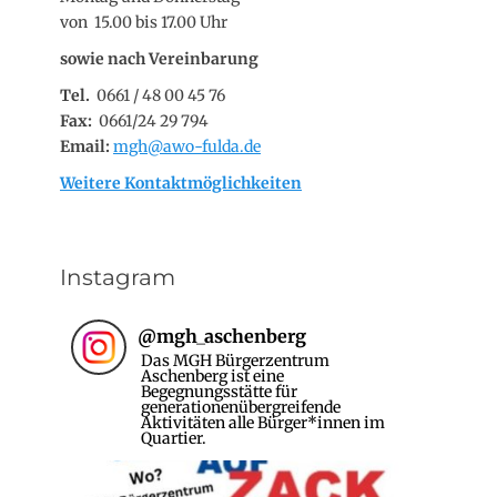
von 15.00 bis 17.00 Uhr
sowie nach Vereinbarung
Tel.
0661 / 48 00 45 76
Fax:
0661/24 29 794
Email:
mgh@awo-fulda.de
Weitere Kontaktmöglichkeiten
Instagram
@
mgh_aschenberg
Das MGH Bürgerzentrum
Aschenberg ist eine
Begegnungsstätte für
generationenübergreifende
Aktivitäten alle Bürger*innen im
Quartier.