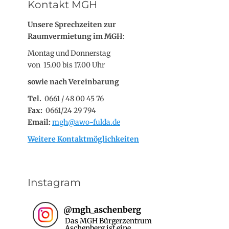
Kontakt MGH
Unsere Sprechzeiten zur
Raumvermietung im MGH
:
Montag und Donnerstag
von 15.00 bis 17.00 Uhr
sowie nach Vereinbarung
Tel.
0661 / 48 00 45 76
Fax:
0661/24 29 794
Email:
mgh@awo-fulda.de
Weitere Kontaktmöglichkeiten
Instagram
@
mgh_aschenberg
Das MGH Bürgerzentrum
Aschenberg ist eine