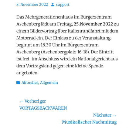
Posted
Autor
8. November 2022
support
on
Das Mehrgenerationenhaus im Bürgerzentrum
Aschenberg lädt am Freitag
, 25.November 2022
zu
einem Bildervortrag über Italienrundfahrt mit dem
Motorrad ein. Der Einlass zu der Veranstaltung
beginnt um 18.30 Uhr im Bürgerzentrum
Aschenberg (Aschenbergplatz 16-18). Der Eintritt
ist frei, im Anschluss wird ein Nationalgericht aus
dem Vortragsland gegen eine kleine Spende
angeboten.
Kategorien
Aktuelles
,
Allgemein
Beitragsnavigation
← Vorheriger
Vorheriger
VORTAGSBACKWAREN
Beitrag:
Nächster →
Nächster
Musikalischer Nachmittag
Beitrag: