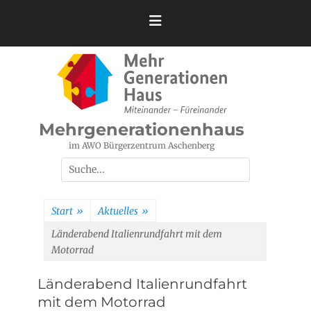
Zum
Inhalt
springen
Mehrgenerationenhaus
im AWO Bürgerzentrum Aschenberg
Suchen
nach:
Start
»
Aktuelles
»
Länderabend Italienrundfahrt mit dem
Motorrad
Länderabend Italienrundfahrt
mit dem Motorrad