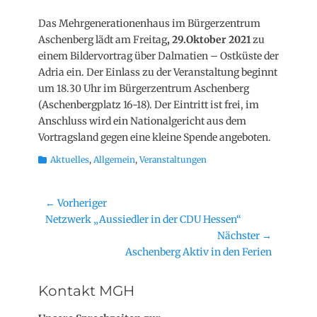
on
Das Mehrgenerationenhaus im Bürgerzentrum
Aschenberg lädt am Freitag
, 29.Oktober 2021
zu
einem Bildervortrag über Dalmatien – Ostküste der
Adria ein. Der Einlass zu der Veranstaltung beginnt
um 18.30 Uhr im Bürgerzentrum Aschenberg
(Aschenbergplatz 16-18). Der Eintritt ist frei, im
Anschluss wird ein Nationalgericht aus dem
Vortragsland gegen eine kleine Spende angeboten.
Kategorien
Aktuelles
,
Allgemein
,
Veranstaltungen
Beitragsnavigation
← Vorheriger
Vorheriger
Netzwerk „Aussiedler in der CDU Hessen“
Beitrag:
Nächster →
Nächster
Aschenberg Aktiv in den Ferien
Beitrag:
Kontakt MGH