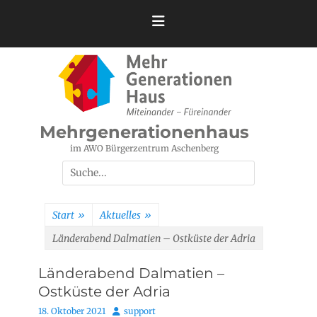
Zum
Inhalt
springen
Mehrgenerationenhaus
im AWO Bürgerzentrum Aschenberg
Suchen
nach:
Start
»
Aktuelles
»
Länderabend Dalmatien – Ostküste der Adria
Länderabend Dalmatien –
Ostküste der Adria
Posted
Autor
18. Oktober 2021
support