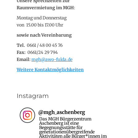
Unsere Sprechzeiten zur
Raumvermietung im MGH
:
Montag und Donnerstag
von 15.00 bis 17.00 Uhr
sowie nach Vereinbarung
Tel.
0661 / 48 00 45 76
Fax:
0661/24 29 794
Email:
mgh@awo-fulda.de
Weitere Kontaktmöglichkeiten
Instagram
@
mgh_aschenberg
Das MGH Bürgerzentrum
Aschenberg ist eine
Begegnungsstätte für
generationenübergreifende
Aktivitäten alle Bürger*innen im