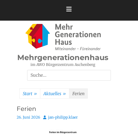
Zum
Inhalt
springen
Mehrgenerationenhaus
im AWO Bürgerzentrum Aschenberg
Suchen
nach:
Start
»
Aktuelles
»
Ferien
Ferien
Posted
Autor
26. Juni 2026
jan-philipp.klaer
on