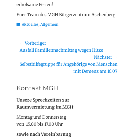
erholsame Ferien!
Euer Team des MGH Bürgerzentrum Aschenberg
Kategorien
Aktuelles
,
Allgemein
Beitragsnavigation
← Vorheriger
Vorheriger
Ausfall Familiennachmittag wegen Hitze
Beitrag:
Nächster →
Nächster
Selbsthilfegruppe für Angehörige von Menschen
Beitrag:
mit Demenz am 16.07
Kontakt MGH
Unsere Sprechzeiten zur
Raumvermietung im MGH
:
Montag und Donnerstag
von 15.00 bis 17.00 Uhr
sowie nach Vereinbarung