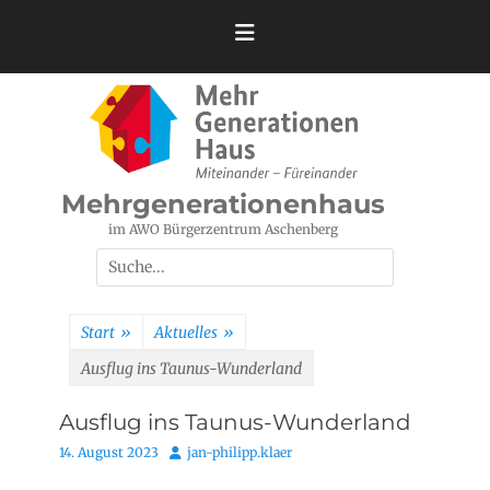
Zum
Inhalt
springen
Mehrgenerationenhaus
im AWO Bürgerzentrum Aschenberg
Suchen
nach:
Start
»
Aktuelles
»
Ausflug ins Taunus-Wunderland
Ausflug ins Taunus-Wunderland
Posted
Autor
14. August 2023
jan-philipp.klaer
on