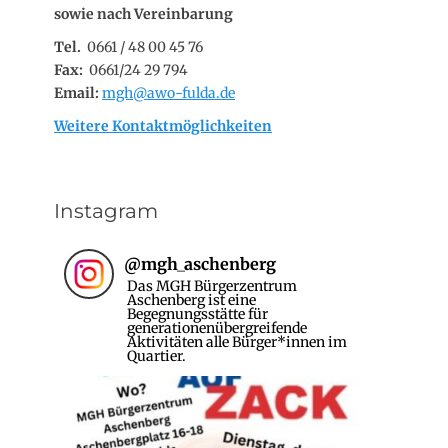
sowie nach Vereinbarung
Tel.
0661 / 48 00 45 76
Fax:
0661/24 29 794
Email:
mgh@awo-fulda.de
Weitere Kontaktmöglichkeiten
Instagram
@
mgh_aschenberg
Das MGH Bürgerzentrum
Aschenberg ist eine
Begegnungsstätte für
generationenübergreifende
Aktivitäten alle Bürger*innen im
Quartier.