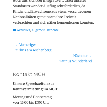
Auch aus Sicht der integrativen Arbeit unseres
Standortes war der Ausflug sehr förderlich, da
Kinder und Erwachsene aus vielen verschiedenen
Nationalitäten gemeinsam ihre Freizeit
verbrachten und sich näher kennenlernen konnten.
Kategorien
Aktuelles
,
Allgemein
,
Berichte
Beitragsnavigation
← Vorheriger
Vorheriger
Zirkus am Aschenberg
Beitrag:
Nächster →
Nächster
Taunus Wunderland
Beitrag:
Kontakt MGH
Unsere Sprechzeiten zur
Raumvermietung im MGH
:
Montag und Donnerstag
von 15.00 bis 17.00 Uhr