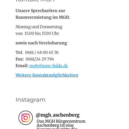
Unsere Sprechzeiten zur
Raumvermietung im MGH
:
Montag und Donnerstag
von 15.00 bis 17.00 Uhr
sowie nach Vereinbarung
Tel.
0661 / 48 00 45 76
Fax:
0661/24 29 794
Email:
mgh@awo-fulda.de
Weitere Kontaktmöglichkeiten
Instagram
@
mgh_aschenberg
Das MGH Bürgerzentrum
Aschenberg ist eine