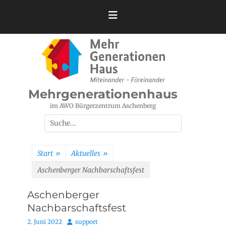
Zum
Inhalt
springen
Mehrgenerationenhaus
im AWO Bürgerzentrum Aschenberg
Suchen
nach:
Start
»
Aktuelles
»
Aschenberger Nachbarschaftsfest
Aschenberger
Nachbarschaftsfest
Posted
Autor
2. Juni 2022
support