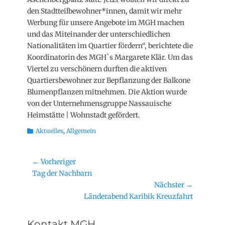
den Stadtteilbewohner*innen, damit wir mehr
Werbung für unsere Angebote im MGH machen
und das Miteinander der unterschiedlichen
Nationalitäten im Quartier fördern“, berichtete die
Koordinatorin des MGH`s Margarete Klär. Um das
Viertel zu verschönern durften die aktiven
Quartiersbewohner zur Bepflanzung der Balkone
Blumenpflanzen mitnehmen. Die Aktion wurde
von der Unternehmensgruppe Nassauische
Heimstätte | Wohnstadt gefördert.
Kategorien
Aktuelles
,
Allgemein
Beitragsnavigation
← Vorheriger
Vorheriger
Tag der Nachbarn
Beitrag:
Nächster →
Nächster
Länderabend Karibik Kreuzfahrt
Beitrag:
Kontakt MGH