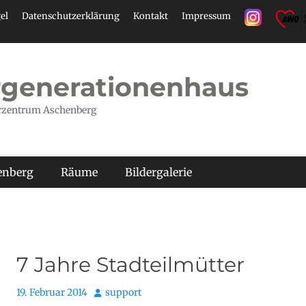
el
Datenschutzerklärung
Kontakt
Impressum
generationenhaus
rzentrum Aschenberg
henberg
Räume
Bildergalerie
7 Jahre Stadteilmütter
Posted
Autor
19. Februar 2014
support