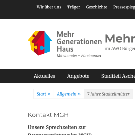
Zum
Header Top Menu
Wir über uns
Träger
Geschichte
Pressespieg
Inhalt
springen
Mehr
im AWO Bürge
Primäres Menü
Aktuelles
Angebote
Stadtteil Asc
Start
»
Allgemein
»
7 Jahre Stadteilmütter
Kontakt MGH
Unsere Sprechzeiten zur