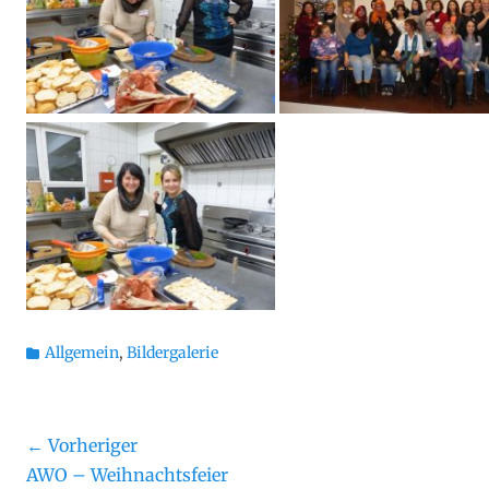
Kategorien
Allgemein
,
Bildergalerie
Beitragsnavigation
← Vorheriger
Vorheriger
Näch
AWO – Weihnachtsfeier