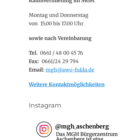
Raumvermietung im MGH
:
Montag und Donnerstag
von 15.00 bis 17.00 Uhr
sowie nach Vereinbarung
Tel.
0661 / 48 00 45 76
Fax:
0661/24 29 794
Email:
mgh@awo-fulda.de
Weitere Kontaktmöglichkeiten
Instagram
@
mgh_aschenberg
Das MGH Bürgerzentrum
Aschenberg ist eine