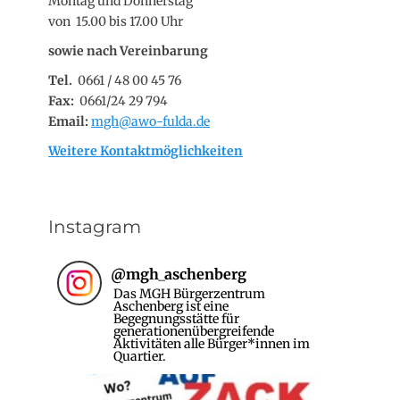
Montag und Donnerstag
von 15.00 bis 17.00 Uhr
sowie nach Vereinbarung
Tel.
0661 / 48 00 45 76
Fax:
0661/24 29 794
Email:
mgh@awo-fulda.de
Weitere Kontaktmöglichkeiten
Instagram
@
mgh_aschenberg
Das MGH Bürgerzentrum
Aschenberg ist eine
Begegnungsstätte für
generationenübergreifende
Aktivitäten alle Bürger*innen im
Quartier.