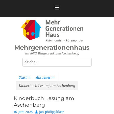
Zum
Inhalt
springen
Mehrgenerationenhaus
im AWO Bürgerzentrum Aschenberg
Suchen
nach:
Start
»
Aktuelles
»
Kinderbuch Lesung am Aschenberg
Kinderbuch Lesung am
Aschenberg
Posted
Autor
16. Juni 2026
jan-philipp.klaer