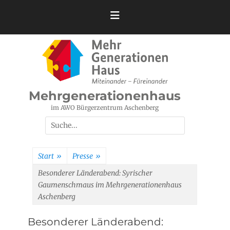
Zum
Inhalt
springen
Mehrgenerationenhaus
im AWO Bürgerzentrum Aschenberg
Suchen
nach:
Start
»
Presse
»
Besonderer Länderabend: Syrischer
Gaumenschmaus im Mehrgenerationenhaus
Aschenberg
Besonderer Länderabend: