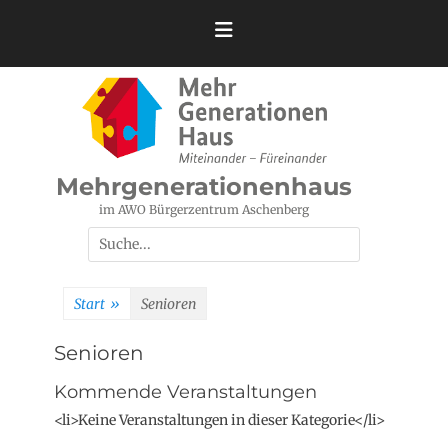
Zum
Inhalt
springen
Mehrgenerationenhaus
im AWO Bürgerzentrum Aschenberg
Suchen
nach:
Start
»
Senioren
Senioren
Kommende Veranstaltungen
<li>Keine Veranstaltungen in dieser Kategorie</li>