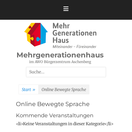
Zum
Inhalt
springen
Mehrgenerationenhaus
im AWO Bürgerzentrum Aschenberg
Suchen
nach:
Start
»
Online Bewegte Sprache
Online Bewegte Sprache
Kommende Veranstaltungen
<li>Keine Veranstaltungen in dieser Kategorie</li>