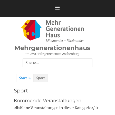
Zum
Inhalt
springen
Mehrgenerationenhaus
im AWO Bürgerzentrum Aschenberg
Suchen
nach:
Start
»
Sport
Sport
Kommende Veranstaltungen
<li>Keine Veranstaltungen in dieser Kategorie</li>